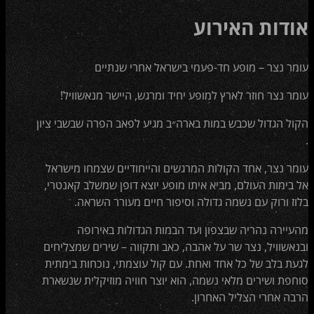
אודות האירוע
עומר נצר – מופע חד-פעמי בישראל אחרי שנתיים
עומר נצר חוזר לארץ למופע יחיד ומרגש, היישר מנאשוויל!
הקול הגדול שכבש במות בארה״ב מגיע לפאב הפרה שבשבי ציון
.
עומר נצר, אחד הקולות המרגשים והייחודיים שצמחו מישראל
אל בימות העולם, מביא איתו מופע יוצא דופן שמשלב קאנטרי,
בלוז ורוק עם נשמה גדולה וסיפור חיים מעורר השראה.
מהעיירה נהריה שבצפון ועד הבמות הגדולות באירופה
ובנאשוויל, נצר שר על אהבה, כאב ותקווה – שירים שמצליחים
לגעת בלב של כל אחד ואחת. עם קול עוצמתי, נוכחות בימתית
סוחפת ושירים מלאי נשמה, הוא יוצר חוויה מוזיקלית שנשארת
הרבה אחרי הצליל האחרון.