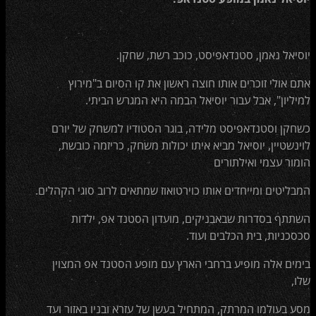
יוסיאל נאמן, סטנדאפיסט, כוכב רשת, שחקן.
אתם אולי זוכרים אותו חוצה ראשון את קו הסיום ב"מירוץ
למיליון", אבל עבור יוסיאל הבמה היא המגרש הביתי.
כשחקן וסטנדאפיסט מלידה, בוגר הסטודיו למשחק של יורם
לוינשטיין, יוסיאל מביא איתו יכולות משחק, כריזמה כובשת,
הומור עצמי ואילתורים
המבליטים ומייחדים אותו כוירטואוז שמתאים לרוב סוגי הקהלים.
השתתף בסדרות שבאבניקים, מועדון הסטנד אפ, ילדות
סכסכניות, בית הכלבים ועוד.
בימים אלה מופיע ברחבי הארץ עם מופע הסטנד אפ המצוין
שלו,
מסע בעולמו המרתק, המתחיל בעשן של עזרא ובניו באזור ועד