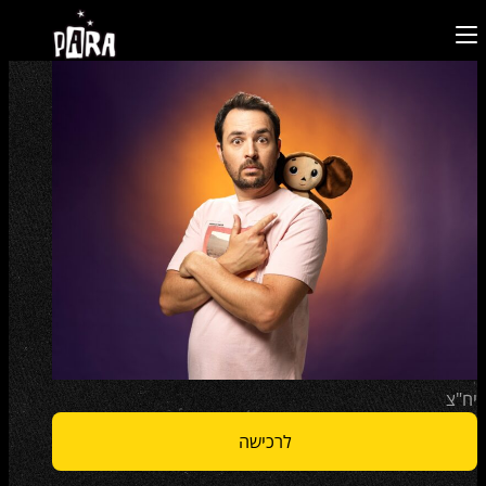
יח"צ
לרכישה